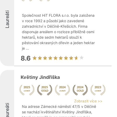
Laureáti
Společnost HiT FLORA s.r.o. byla založena
v roce 1992 a působí jako zavedené
zahradnictví v Děčíně-Křešicích. Firma
disponuje areálem o rozloze přibližně osmi
hektarů, kde sedm hektarů slouží k
pěstování okrasných dřevin a jeden hektar
je ...
8.6
Květiny Jindřiška
Zobrazit více >>
Laureáti
Na adrese Zámecké náměstí 47/5 v Děčíně
se nachází květinářství Květiny Jindřiška,