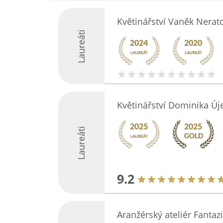
Květinářství Vaněk Nerat
Laureáti
Květinářství Dominika Új
Laureáti
9.2
Aranžérský ateliér Fantaz