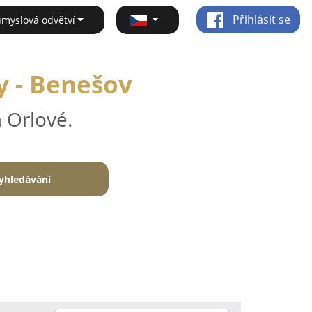
Přihlásit se
ůmyslová odvětví
y - Benešov
 Orlové.
yhledávání