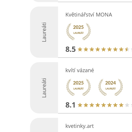
Květinářství MONA
Laureáti
8.5
kvítí vázané
Laureáti
8.1
kvetinky.art