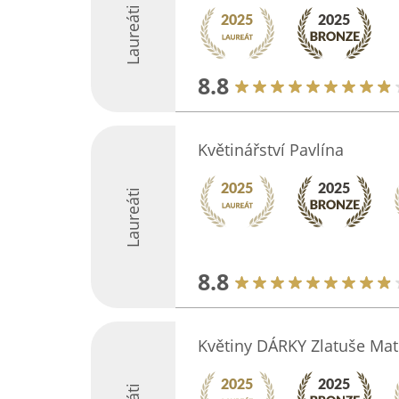
Laureáti
8.8
Květinářství Pavlína
Laureáti
8.8
Květiny DÁRKY Zlatuše Ma