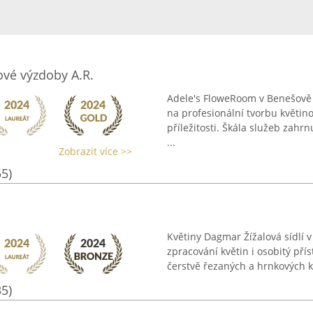
ové výzdoby A.R.
Adele's FloweRoom v Benešově fu
na profesionální tvorbu květi
příležitosti. Škála služeb zahrn
...
Zobrazit více >>
55)
Květiny Dagmar Žížalová sídlí v
zpracování květin i osobitý přís
čerstvě řezaných a hrnkových kvě
35)