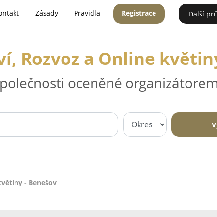
ontakt
Zásady
Pravidla
Registrace
Další pr
ví, Rozvoz a Online květin
 společnosti oceněné organizátorem
V
květiny - Benešov