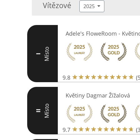
Vítězové
2025
Adele's FloweRoom - Květin
Místo
I
9.8
(
Květiny Dagmar Žížalová
Místo
II
9.7
(