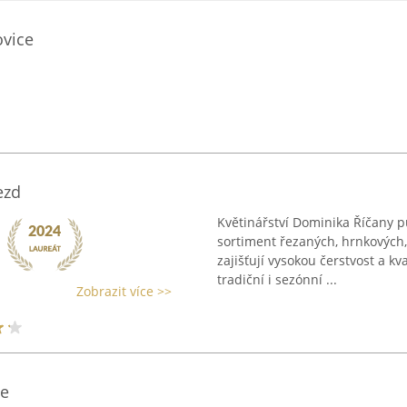
ovice
ezd
Květinářství Dominika Říčany p
sortiment řezaných, hrnkových,
zajišťují vysokou čerstvost a kv
tradiční i sezónní ...
Zobrazit více >>
ie