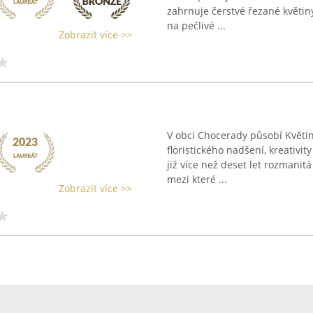
zahrnuje čerstvé řezané květiny
na pečlivé ...
Zobrazit více >>
V obci Chocerady působí Květi
floristického nadšení, kreativi
již více než deset let rozmanit
mezi které ...
Zobrazit více >>