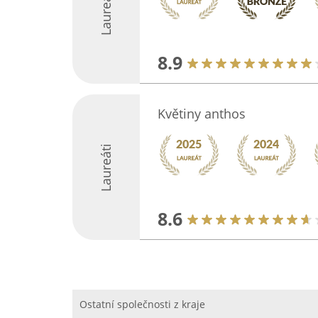
Laureáti
8.9
Květiny anthos
Laureáti
8.6
Ostatní společnosti z kraje