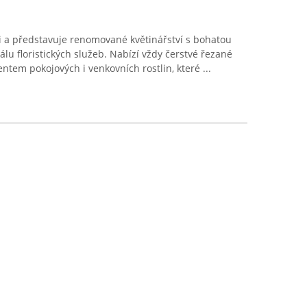
imi a představuje renomované květinářství s bohatou
álu floristických služeb. Nabízí vždy čerstvé řezané
ntem pokojových i venkovních rostlin, které ...