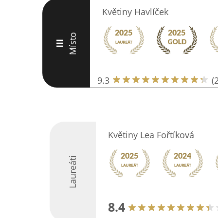
Květiny Havlíček
Místo
III
9.3
(
Květiny Lea Fořtíková
Laureáti
8.4