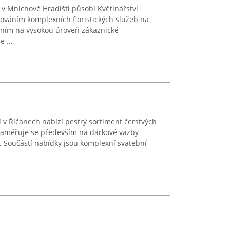
v Mnichově Hradišti působí Květinářství
továním komplexních floristických služeb na
ením na vysokou úroveň zákaznické
 ...
í v Říčanech nabízí pestrý sortiment čerstvých
 zaměřuje se především na dárkové vazby
. Součástí nabídky jsou komplexní svatební