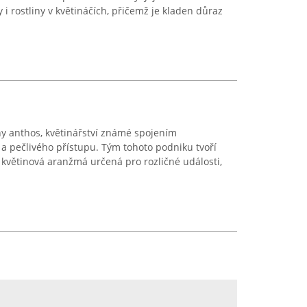
 i rostliny v květináčích, přičemž je kladen důraz
ny anthos, květinářství známé spojením
ty a pečlivého přístupu. Tým tohoto podniku tvoří
á květinová aranžmá určená pro rozličné události,