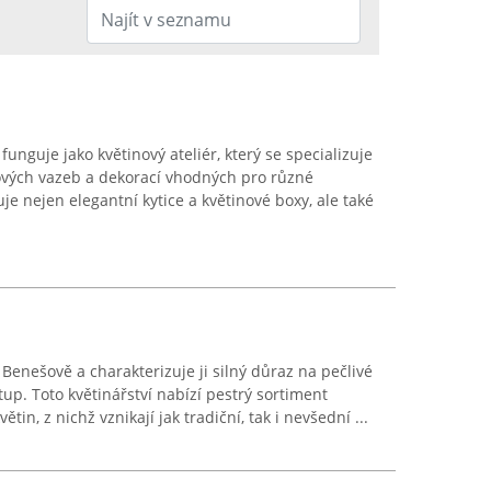
nguje jako květinový ateliér, který se specializuje
nových vazeb a dekorací vhodných pro různé
uje nejen elegantní kytice a květinové boxy, ale také
 Benešově a charakterizuje ji silný důraz na pečlivé
tup. Toto květinářství nabízí pestrý sortiment
tin, z nichž vznikají jak tradiční, tak i nevšední ...