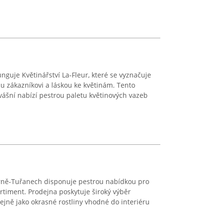
unguje Květinářství La-Fleur, které se vyznačuje
 zákazníkovi a láskou ke květinám. Tento
 vášní nabízí pestrou paletu květinových vazeb
 Brně-Tuřanech disponuje pestrou nabídkou pro
ortiment. Prodejna poskytuje široký výběr
ejně jako okrasné rostliny vhodné do interiéru