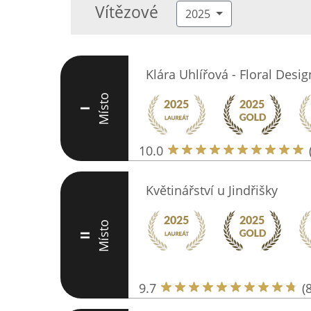
Vítězové
2025
Klára Uhlířová - Floral Desig
Místo
I
10.0
Květinářství u Jindřišky
Místo
II
9.7
(