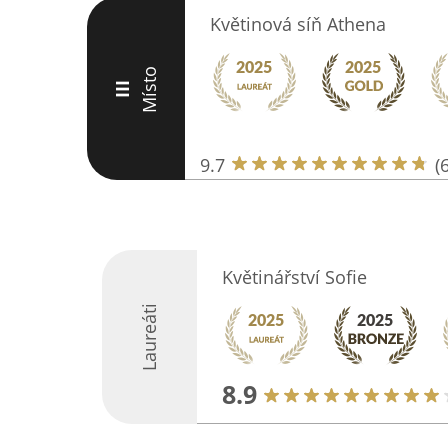
Květinová síň Athena
Místo
III
9.7
(
Květinářství Sofie
Laureáti
8.9