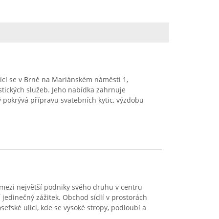
ící se v Brně na Mariánském náměstí 1,
istických služeb. Jeho nabídka zahrnuje
ý pokrývá přípravu svatebních kytic, výzdobu
.
í mezi největší podniky svého druhu v centru
jedinečný zážitek. Obchod sídlí v prostorách
efské ulici, kde se vysoké stropy, podloubí a