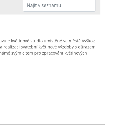
tavuje květinové studio umístěné ve městě Vyškov,
 a realizaci svatební květinové výzdoby s důrazem
e známé svým citem pro zpracování květinových