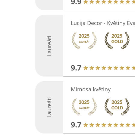
9.9
Lucija Decor - Květiny E
Laureáti
9.7
Mimosa.květiny
Laureáti
9.7