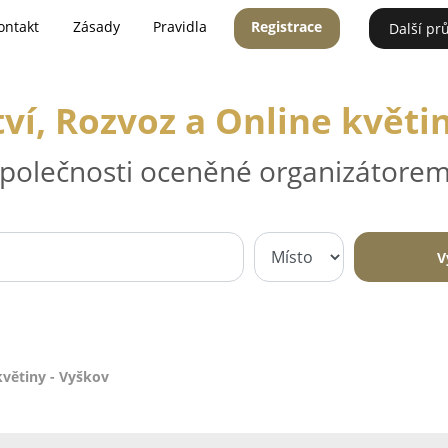
ontakt
Zásady
Pravidla
Registrace
Další pr
ví, Rozvoz a Online květi
 společnosti oceněné organizátorem
V
květiny - Vyškov