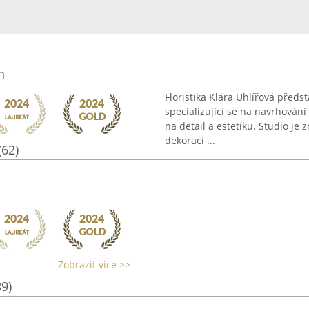
n
Floristika Klára Uhlířová předs
specializující se na navrhování
na detail a estetiku. Studio j
dekorací ...
(62)
Zobrazit více >>
89)