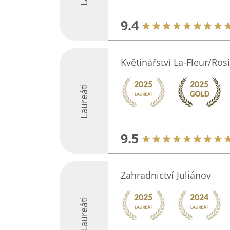
9.4
Květinářství La-Fleur/Ros
Laureáti
9.5
Zahradnictví Juliánov
Laureáti