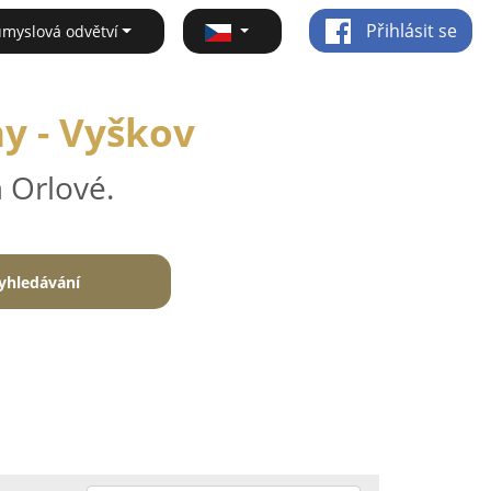
Přihlásit se
ůmyslová odvětví
ny - Vyškov
 Orlové.
yhledávání