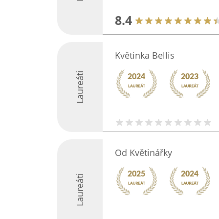
8.4
Květinka Bellis
Laureáti
Od Květinářky
Laureáti