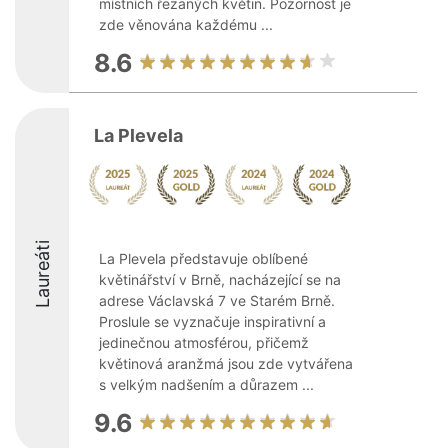
místních řezaných květin. Pozornost je
zde věnována každému ...
8.6
La Plevela
Laureáti
La Plevela představuje oblíbené
květinářství v Brně, nacházející se na
adrese Václavská 7 ve Starém Brně.
Proslule se vyznačuje inspirativní a
jedinečnou atmosférou, přičemž
květinová aranžmá jsou zde vytvářena
s velkým nadšením a důrazem ...
9.6