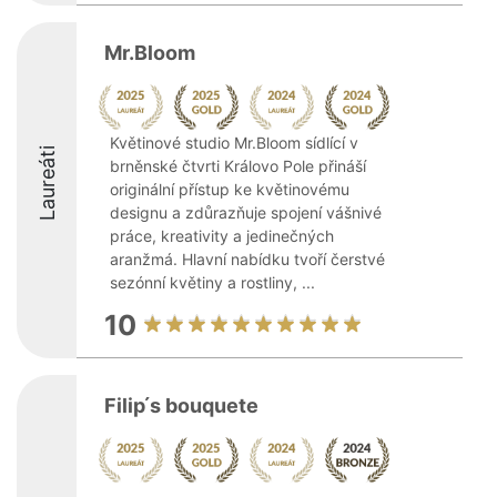
Mr.Bloom
Květinové studio Mr.Bloom sídlící v
Laureáti
brněnské čtvrti Královo Pole přináší
originální přístup ke květinovému
designu a zdůrazňuje spojení vášnivé
práce, kreativity a jedinečných
aranžmá. Hlavní nabídku tvoří čerstvé
sezónní květiny a rostliny, ...
10
Filip ́s bouquete