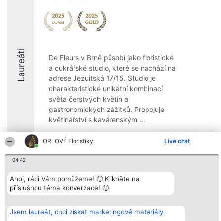
Laureáti
De Fleurs v Brně působí jako floristické
a cukrářské studio, které se nachází na
adrese Jezuitská 17/15. Studio je
charakteristické unikátní kombinací
světa čerstvých květin a
gastronomických zážitků. Propojuje
květinářství s kavárenským ...
9.8
ORLOVÉ Floristiky
Live chat
04:42
Organizátor hlasování
Plebiscyt
Kontakt
Ahoj, rádi Vám pomůžeme! 🙂 Klikněte na
Bright Side Solutions sp. z o.
Vítězové
Kontakt
příslušnou téma konverzace! 🙂
o. sp. k.
Seznam všech
ul. Ruska 22
laureátů
Wrocław 50-079
Zásady
KRS 0000749100 | Regon
Pravidla
Jsem laureát, chci získat marketingové materiály.
381313360 | NIP 8943132676
Zásady