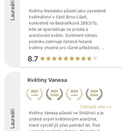
Laureáti
Květiny Nedaleko působí jako zavedené
květinářství v části Brno-Líšeň,
konkrétně na Bednaříkově 2883/1b,
kde se specializuje na prodej a
aranžování květin. Sortiment tohoto
podniku zahrnuje čerstvé řezané
květiny vhodné pro různé příležitosti, ...
8.7
Květiny Vanesa
Zobrazit více >>
Laureáti
Květiny Vanesa působí ve Strážnici a je
známá svými květinovými aranžmá,
které vytváří již přes patnáct let. Pod