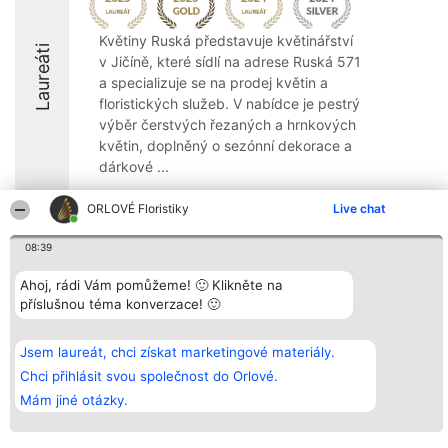
Květiny Ruská představuje květinářství
Laureáti
v Jičíně, které sídlí na adrese Ruská 571
a specializuje se na prodej květin a
floristických služeb. V nabídce je pestrý
výběr čerstvých řezaných a hrnkových
květin, doplněný o sezónní dekorace a
dárkové ...
9.5
ORLOVÉ Floristiky
Live chat
08:39
Organizátor hlasování
Plebiscyt
Kontakt
Ahoj, rádi Vám pomůžeme! 🙂 Klikněte na
Bright Side Solutions sp. z o.
Vítězové
Kontakt
příslušnou téma konverzace! 🙂
o. sp. k.
Seznam všech
ul. Ruska 22
laureátů
Wrocław 50-079
Zásady
KRS 0000749100 | Regon
Pravidla
Jsem laureát, chci získat marketingové materiály.
381313360 | NIP 8943132676
Zásady
Chci přihlásit svou společnost do Orlové.
ochrany
osobních údajů
Mám jiné otázky.