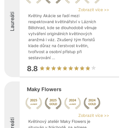
Zobrazit více >>
Laureáti
Květiny Akácie se řadí mezi
respektované květinářství v Lázních
Bělohrad, kde se dlouhodobě věnuje
vytváření originálních květinových
aranžmá i váz. Zkušený tým floristů
klade důraz na čerstvost květin,
tvořivost a osobní přístup při
sestavování ...
8.8
Maky Flowers
Zobrazit více >>
Laureáti
Květinový ateliér Maky Flowers je
situován v Náchodě, na adrese