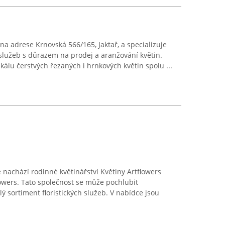
na adrese Krnovská 566/165, Jaktař, a specializuje
 služeb s důrazem na prodej a aranžování květin.
álu čerstvých řezaných i hrnkových květin spolu ...
nachází rodinné květinářství Květiny Artflowers
owers. Tato společnost se může pochlubit
lý sortiment floristických služeb. V nabídce jsou