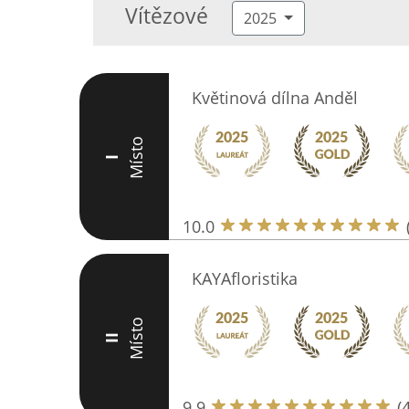
Vítězové
2025
Květinová dílna Anděl
Místo
I
10.0
KAYAfloristika
Místo
II
9.9
(