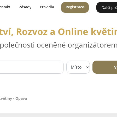
ontakt
Zásady
Pravidla
Registrace
Další pr
tví, Rozvoz a Online květi
 společnosti oceněné organizátorem
V
květiny - Opava