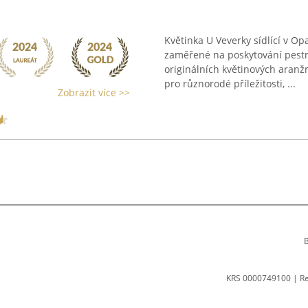
Květinka U Veverky sídlící v O
zaměřené na poskytování pestr
originálních květinových aranž
pro různorodé příležitosti, ...
Zobrazit více >>
B
KRS 0000749100 | R