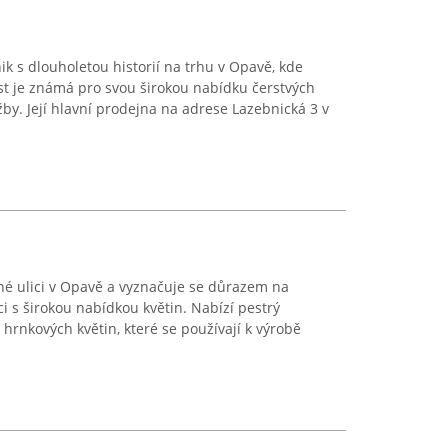
ik s dlouholetou historií na trhu v Opavě, kde
st je známá pro svou širokou nabídku čerstvých
užby. Její hlavní prodejna na adrese Lazebnická 3 v
rné ulici v Opavě a vyznačuje se důrazem na
i s širokou nabídkou květin. Nabízí pestrý
hrnkových květin, které se používají k výrobě