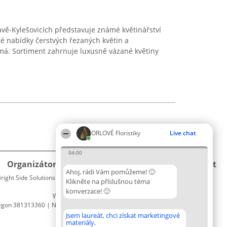
pavě-Kylešovicích představuje známé květinářství
é nabídky čerstvých řezaných květin a
má. Sortiment zahrnuje luxusně vázané květiny
ORLOVÉ Floristiky
Live chat
04:00
Organizátor hlasování
Plebiscyt
Kontakt
Ahoj, rádi Vám pomůžeme! 🙂
right Side Solutions sp. z o. o. sp. k.
Vítězové
Kontakt
Klikněte na příslušnou téma
ul. Ruska 22
Seznam
konverzace! 🙂
Wrocław 50-079
všech
egon 381313360 | NIP 8943132676
laureátů
Zásady
Jsem laureát, chci získat marketingové
materiály.
Pravidla