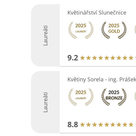
Květinářství Slunečnice
Laureáti
9.2
Květiny Sorela - ing. Práše
Laureáti
8.8