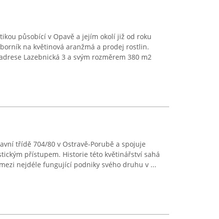
stikou působící v Opavě a jejím okolí již od roku
dborník na květinová aranžmá a prodej rostlin.
a adrese Lazebnická 3 a svým rozměrem 380 m2
lavní třídě 704/80 v Ostravě-Porubě a spojuje
istickým přístupem. Historie této květinářství sahá
dí mezi nejdéle fungující podniky svého druhu v ...