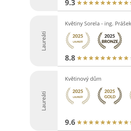
9.3
Květiny Sorela - ing. Práše
Laureáti
8.8
Květinový dům
Laureáti
9.6