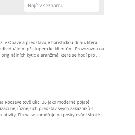
í v Opavě a představuje floristickou dílnu, která
individuálním přístupem ke klientům. Provozovna na
riginálních kytic a aranžmá, které se hodí pro ...
na Rooseveltově ulici 36 jako moderně pojaté
alizaci nejrůznějších představ svých zákazníků s
reativity. Firma se zaměřuje na poskytování široké