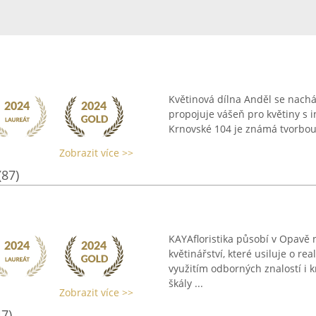
Květinová dílna Anděl se nacház
propojuje vášeň pro květiny s 
Krnovské 104 je známá tvorbou o
Zobrazit více >>
(87)
KAYAfloristika působí v Opavě 
květinářství, které usiluje o re
využitím odborných znalostí i k
škály ...
Zobrazit více >>
47)