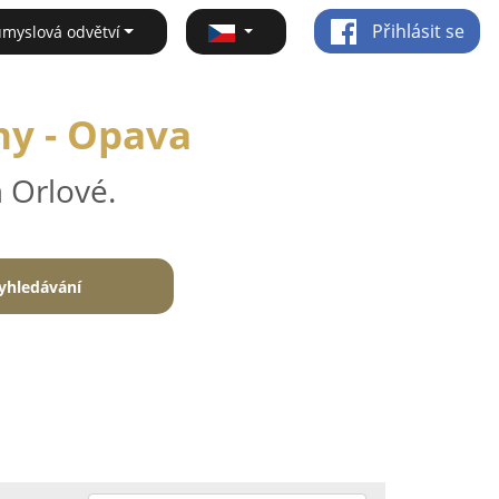
Přihlásit se
ůmyslová odvětví
ny - Opava
 Orlové.
yhledávání