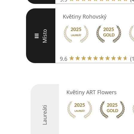
Květiny Rohovský
Místo
III
9.6
(
Květiny ART Flowers
Laureáti