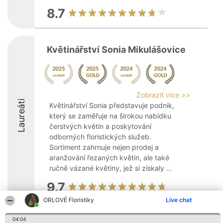
8.7
Květinářství Sonia Mikulášovice
Zobrazit více >>
Laureáti
Květinářství Sonia představuje podnik,
který se zaměřuje na širokou nabídku
čerstvých květin a poskytování
odborných floristických služeb.
Sortiment zahrnuje nejen prodej a
aranžování řezaných květin, ale také
ručně vázané květiny, jež si získaly ...
9.7
ORLOVÉ Floristiky
Live chat
04:04
Organizátor hlasování
Plebiscyt
Kontakt