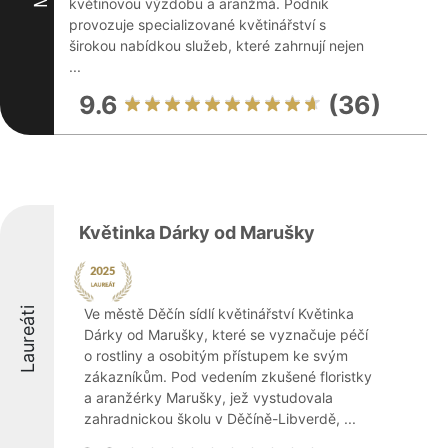
květinovou výzdobu a aranžmá. Podnik
provozuje specializované květinářství s
širokou nabídkou služeb, které zahrnují nejen
...
9.6
(36)
Květinka Dárky od Marušky
Laureáti
Ve městě Děčín sídlí květinářství Květinka
Dárky od Marušky, které se vyznačuje péčí
o rostliny a osobitým přístupem ke svým
zákazníkům. Pod vedením zkušené floristky
a aranžérky Marušky, jež vystudovala
zahradnickou školu v Děčíně-Libverdě, ...