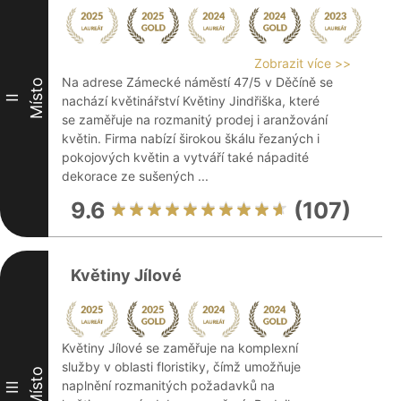
Zobrazit více >>
Na adrese Zámecké náměstí 47/5 v Děčíně se
Místo
II
nachází květinářství Květiny Jindřiška, které
se zaměřuje na rozmanitý prodej i aranžování
květin. Firma nabízí širokou škálu řezaných i
pokojových květin a vytváří také nápadité
dekorace ze sušených ...
9.6
(107)
Květiny Jílové
Květiny Jílové se zaměřuje na komplexní
služby v oblasti floristiky, čímž umožňuje
Místo
naplnění rozmanitých požadavků na
III