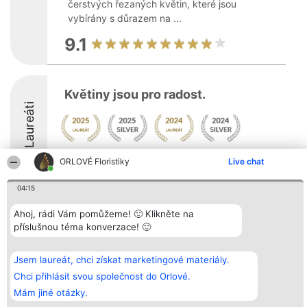
čerstvých řezaných květin, které jsou
vybírány s důrazem na ...
9.1
Květiny jsou pro radost.
Laureáti
9.1
ORLOVÉ Floristiky
Live chat
04:15
Organizátor hlasování
Plebiscyt
Kontakt
Ahoj, rádi Vám pomůžeme! 🙂 Klikněte na
Bright Side Solutions sp. z o.
Vítězové
Kontakt
příslušnou téma konverzace! 🙂
o. sp. k.
Seznam všech
ul. Ruska 22
laureátů
Wrocław 50-079
Zásady
Jsem laureát, chci získat marketingové materiály.
KRS 0000749100 | Regon
Pravidla
381313360 | NIP 8943132676
Zásady
Chci přihlásit svou společnost do Orlové.
ochrany
Mám jiné otázky.
osobních údajů